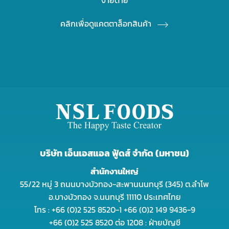
ง่ายดาย
คลิกเพื่อดูแคตตาล็อกสินค้า
บริษัท เอ็นเอสแอล ฟู้ดส์ จำกัด (มหาชน)
สำนักงานใหญ่
55/22 หมู่ 3 ถนนบางบัวทอง-สะพานนนทบุรี (345) ต.ลำโพ
อ.บางบัวทอง จ.นนทบุรี 11110 ประเทศไทย
โทร : +66 (0)2 525 8520-1 +66 (0)2 149 9436-9
+66 (0)2 525 8520 ต่อ 1208 : ฝ่ายบัญชี