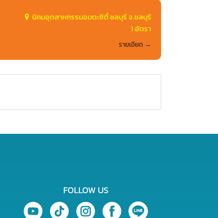
นิคมอุตสาหกรรมอมตะซิตี้ ชลบุรี จ.ชลบุรี
1 อัตรา
รายเอียด
FOLLOW US