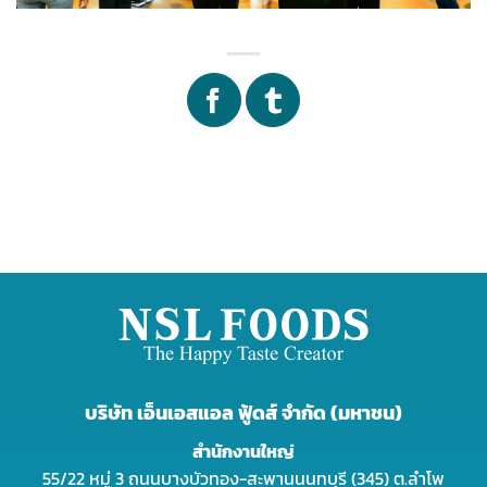
บริษัท เอ็นเอสแอล ฟู้ดส์ จำกัด (มหาชน)
สำนักงานใหญ่
55/22 หมู่ 3 ถนนบางบัวทอง-สะพานนนทบุรี (345) ต.ลำโพ