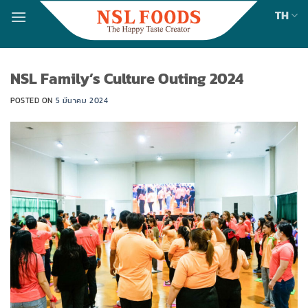
Skip
TH
to
content
NSL Family’s Culture Outing 2024
POSTED ON
5 มีนาคม 2024