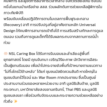
คนพิการ และผู้จัดการธนาคารเวลากลาง จังหวัดเชียงใหม่ ซึ่งเป็น
หนึ่งในแกนนำเครือข่าย สสส. ร่วมผลักดันการช่วยเหลือผู้พิการใน
ภาวะภัยพิบัติ
พร้อมขับเคลื่อนปฎิบัติการตามโมเดลการฟื้นฟูระยะกลาง
(Recovery) อาทิ การปรับปรุงที่อยู่อาศัยตามหลัก Universal
Design ให้คนพิการสามารถเข้าถึงได้ การเสริมสร้างทักษะการดูแล
ตนเอง รวมถึงการดูแลเด็กที่ได้รับผลกระทบจากสถานการณ์น้ำ
ท่วม
NSL Caring Box ได้รับการรับมอบและลำเลียงสู่พื้นที่
ยุทธศาสตร์ โดยมี คุณจันทนา เจริญวิริยะภาพ นักวิชาการอิสระ
เป็นผู้แทนรับมอบ เพื่อนำไปกระจายยังพื้นที่เป้าหมายตามแนวทาง
“ไม่ทิ้งใครไว้ข้างหลัง” ได้แก่ ชุมชนมัสยิดควนสันติ หาดใหญ่ใน
ชุมชนจันทร์วิโรจน์ และ War Room ภาคประชาชน ซึ่งเป็นศูนย์
ประสานงานร่วมของหลายหน่วยงาน อาทิ มูลนิธิเส้นด้าย, มูลนิธิ
กระจกเงา, มหาวิทยาลัยสงขลานครินทร์, Thai PBS และมูลนิธิ
ชุมชนสงขลา เพื่อร่วมกันจัดระบบและกระจายความช่วยเหลืออย่าง
ทั่วถึง