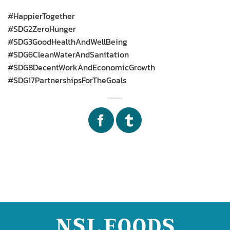
#HappierTogether
#SDG2ZeroHunger
#SDG3GoodHealthAndWellBeing
#SDG6CleanWaterAndSanitation
#SDG8DecentWorkAndEconomicGrowth
#SDG17PartnershipsForTheGoals