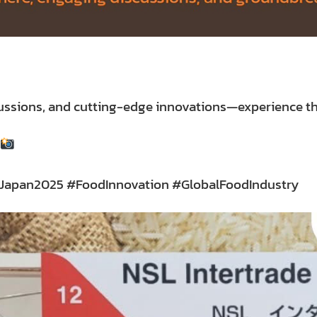
ussions, and cutting-edge innovations—experience th
apan2025 #FoodInnovation #GlobalFoodIndustry