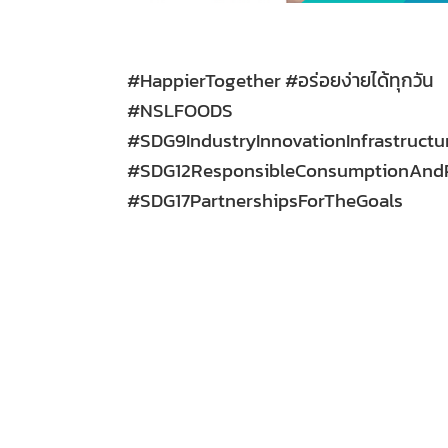
#HappierTogether #อร่อยง่ายได้ทุกวัน
#NSLFOODS
#SDG9IndustryInnovationInfrastructu
#SDG12ResponsibleConsumptionAndP
#SDG17PartnershipsForTheGoals